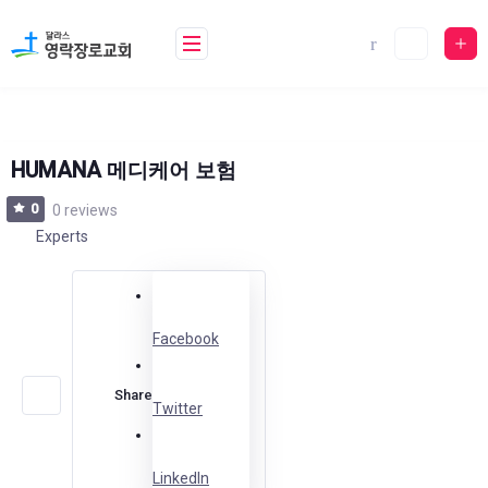
Skip
to
content
HUMANA 메디케어 보험
0
0 reviews
Experts
Facebook
Save
Share
Twitter
LinkedIn